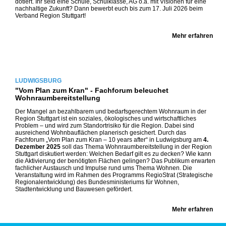
dotiert. Ihr seid eine Schule, Schulklasse, AG o.ä. mit Visionen für eine
nachhaltige Zukunft? Dann bewerbt euch bis zum 17. Juli 2026 beim
Verband Region Stuttgart!
Mehr erfahren
LUDWIGSBURG
"Vom Plan zum Kran" - Fachforum beleuchet
Wohnraumbereitstellung
Der Mangel an bezahlbarem und bedarfsgerechtem Wohnraum in der
Region Stuttgart ist ein soziales, ökologisches und wirtschaftliches
Problem – und wird zum Standortrisiko für die Region. Dabei sind
ausreichend Wohnbauflächen planerisch gesichert. Durch das
Fachforum „Vom Plan zum Kran – 10 years after“ in Ludwigsburg am
4.
Dezember 2025
soll das Thema Wohnraumbereitstellung in der Region
Stuttgart diskutiert werden: Welchen Bedarf gilt es zu decken? Wie kann
die Aktivierung der benötigten Flächen gelingen? Das Publikum erwarten
fachlicher Austausch und Impulse rund ums Thema Wohnen. Die
Veranstaltung wird im Rahmen des Programms RegioStrat (Strategische
Regionalentwicklung) des Bundesministeriums für Wohnen,
Stadtentwicklung und Bauwesen gefördert.
Mehr erfahren