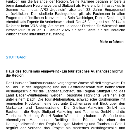
Funktion um die Belange der Region. Seine Karriere begann er bereits
beim damaligen Regionalverband Stuttgart als Referent für Infrastruktur. In
Summe kann das „VRS-Urgestein“ also auf 32 Jahre Engagement
zurückblicken. Der studierte Bauingenieur gilt als Fachmann in allen
Fragen des öffentlichen Nahverkehrs. Sein Nachfolger, Daniel Deubel, gilt
ebenfalls als Experte für Verkehrswirtschaft. Der 45-Jährige ist seit 2014 als
Referent beim VRS tätig. Als neuer Leitender Direktor für Wirtschaft und
Infrastruktur ist er ab 1. Januar 2026 für acht Jahre für die Bereiche
Wirtschaft und Infrastruktur zuständig.
Mehr erfahren
STUTTGART
Haus des Tourismus eingeweiht - Ein touristisches Aushängeschild für
die Region
Das Haus des Tourismus wurde vergangene Woche offiziell eingeweiht: Es
soll als Ort der Begegnung und der Gastfreundschaft zum touristischen
Aushängeschild für die Landeshauptstadt, die Region Stuttgart und das
Land Baden-Württemberg werden. Regionale Highlights vereinen sich
unter einem Dach: Die Tourist-Information, schwäbische Gastronomie mit
regionalen Produkten, eine begrünte Dachterrasse mit Blick über den
Marktplatz und Tagungsräume. Die Stuttgart-Marketing GmbH als
Bauherrin, die Regio Stuttgart Marketing- und Tourismus GmbH und die
Tourismus Marketing GmbH Baden-Württemberg haben im Gebäude des
ehemaligen Modehauses Breitling ihre Büros. Als einer der
Hauptgesellschafter der Regio Stuttgart Marketing und Tourismus GmbH
begrüßt der Verband das Projekt als modernes Aushängeschild und