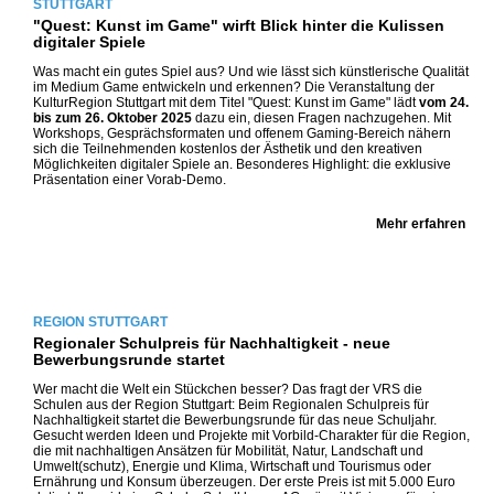
STUTTGART
"Quest: Kunst im Game" wirft Blick hinter die Kulissen
digitaler Spiele
Was macht ein gutes Spiel aus? Und wie lässt sich künstlerische Qualität
im Medium Game entwickeln und erkennen? Die Veranstaltung der
KulturRegion Stuttgart mit dem Titel "Quest: Kunst im Game" lädt
vom 24.
bis zum 26. Oktober 2025
dazu ein, diesen Fragen nachzugehen. Mit
Workshops, Gesprächsformaten und offenem Gaming-Bereich nähern
sich die Teilnehmenden kostenlos der Ästhetik und den kreativen
Möglichkeiten digitaler Spiele an. Besonderes Highlight: die exklusive
Präsentation einer Vorab-Demo.
Mehr erfahren
REGION STUTTGART
Regionaler Schulpreis für Nachhaltigkeit - neue
Bewerbungsrunde startet
Wer macht die Welt ein Stückchen besser? Das fragt der VRS die
Schulen aus der Region Stuttgart: Beim Regionalen Schulpreis für
Nachhaltigkeit startet die Bewerbungsrunde für das neue Schuljahr.
Gesucht werden Ideen und Projekte mit Vorbild-Charakter für die Region,
die mit nachhaltigen Ansätzen für Mobilität, Natur, Landschaft und
Umwelt(schutz), Energie und Klima, Wirtschaft und Tourismus oder
Ernährung und Konsum überzeugen. Der erste Preis ist mit 5.000 Euro