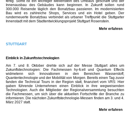
fertig. Somit ist ein wichtiger Meilenstein des Umbaus geschafft und der
Innenausbau des Gebäudes kann beginnen. In Zukunft sollen rund
300.000 Reisende täglich den Bonatzbau passieren. Im modernisierten
Bau wird es zahlreiche Shops, Services und ein Hotel geben. Der
runderneuerte Bonatzbau verbindet als urbaner Treffpunkt die Stuttgarter
Innenstadt mit dem Stadtentwicklungsprojekt Stuttgart Rosenstein.
Mehr erfahren
STUTTGART
Einblick in Zukunftstechnologien
Am 7. und 8. Oktober drehte sich auf der Messe Stuttgart alles um
Zukunftstechnologien: Die Fachmessen hy-fcell und Quantum Effects
widmetenn sich Innovationen in den Bereichen Wasserstoff,
Quantentechnologie und der Mobilität von Morgen. Bereits einen Tag zuvor
fanden die Technical Tours in der Region statt, finanziert vom VRS: Hier
gaben führende Unternehmen einen Einblick in ihre wegweisenden
Technologien. Auch die Mitglieder der Regionalversammlung besuchten
die Fachmessen, um sich über die aktuellen Fortschritte der Branche zu
informieren. Die nächsten Zukunftstechnologie-Messen finden am 3. und 4.
März 2027 statt.
Mehr erfahren